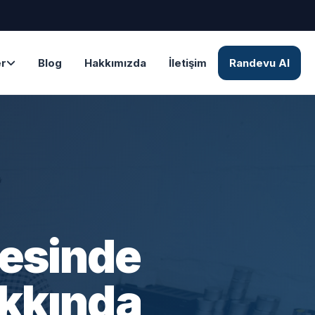
er
Blog
Hakkımızda
İletişim
Randevu Al
tesinde
akkında