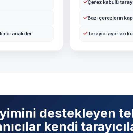
Çerez kabulü tarayıc
Bazı çerezlerin kapa
dımcı analizler
Tarayıcı ayarları ku
eyimini destekleyen te
anıcılar kendi tarayıcı