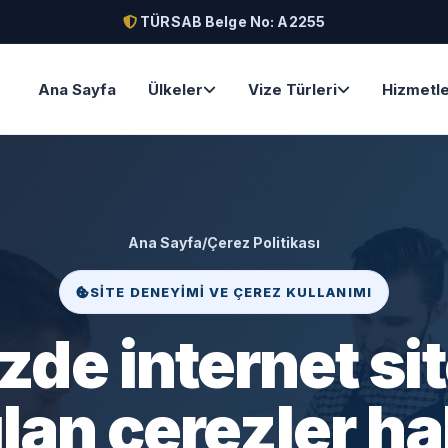
TÜRSAB Belge No: A2255
Ana Sayfa
Ülkeler
Vize Türleri
Hizmetl
Ana Sayfa
/
Çerez Politikası
SITE DENEYIMI VE ÇEREZ KULLANIMI
zde internet si
ılan çerezler h