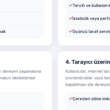
Tercih ve kullanım k
İstatistik veya per
mak
Üçüncü taraf servisl
4. Tarayıcı üzeri
 bir deneyim yaşamasına
Kullanıcılar, internet tar
ışmasını desteklemek
sınırlandırabilir veya t
kapatılması site deneyimin
Çerezleri silme imka