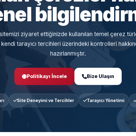
nel bilgilendi
itemizi ziyaret ettiğinizde kullanılan temel çerez türl
n kendi tarayıcı tercihleri üzerindeki kontrolleri hakk
hazırlanmıştır.
Politikayı İncele
Bize Ulaşın
rı
Site Deneyimi ve Tercihler
Tarayıcı Yönetimi