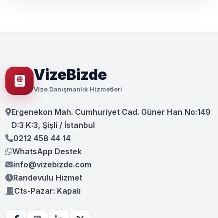
VizeBizde
Vize Danışmanlık Hizmetleri
Ergenekon Mah. Cumhuriyet Cad. Güner Han No:149
D:3 K:3, Şişli / İstanbul
0212 458 44 14
WhatsApp Destek
info@vizebizde.com
Randevulu Hizmet
Cts-Pazar: Kapalı