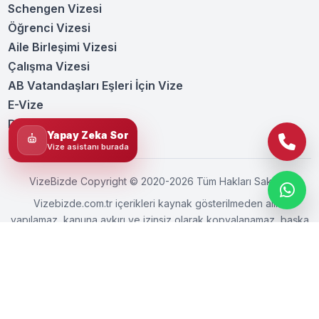
Schengen Vizesi
Öğrenci Vizesi
Aile Birleşimi Vizesi
Çalışma Vizesi
AB Vatandaşları Eşleri İçin Vize
E-Vize
Diplomatik Vize
Yapay Zeka Sor
Vize asistanı burada
VizeBizde Copyright © 2020-2026 Tüm Hakları Saklıdır.
Vizebizde.com.tr içerikleri kaynak gösterilmeden alıntı
yapılamaz, kanuna aykırı ve izinsiz olarak kopyalanamaz, başka
yerde yayınlanamaz.
Kullanım Şartları ve Koşulları
Gizlilik Politikası
Çerez Politikası
Schengen Vizesi Hizmet Sözleşmesi
WEB TASARIM VE SEO:
VIPOTLAB