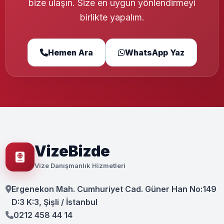
bize ulaşın. Size en uygun yönlendirmeyi
birlikte yapalım.
Hemen Ara
WhatsApp Yaz
VizeBizde
Vize Danışmanlık Hizmetleri
Ergenekon Mah. Cumhuriyet Cad. Güner Han No:149
D:3 K:3, Şişli / İstanbul
0212 458 44 14